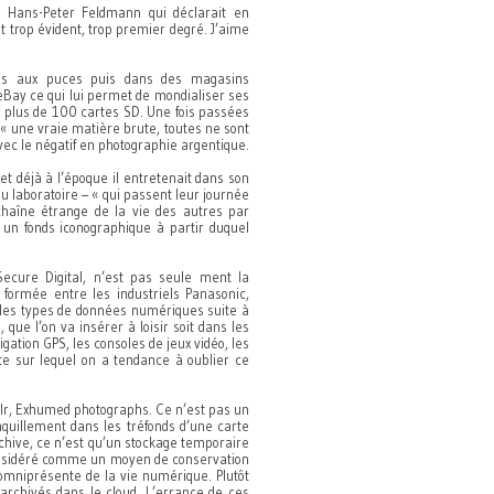
d Hans-Peter Feldmann qui déclarait en
st trop évident, trop premier degré. J’aime
és aux puces puis dans des magasins
eBay ce qui lui permet de mondialiser ses
e plus de 100 cartes SD. Une fois passées
 « une vraie matière brute, toutes ne sont
vec le négatif en photographie argentique.
et déjà à l’époque il entretenait dans son
u laboratoire – « qui passent leur journée
 chaîne étrange de la vie des autres par
er un fonds iconographique à partir duquel
Secure Digital, n’est pas seule ment la
formée entre les industriels Panasonic,
s les types de données numériques suite à
 que l’on va insérer à loisir soit dans les
tion GPS, les consoles de jeux vidéo, les
e sur lequel on a tendance à oublier ce
mblr, Exhumed photographs. Ce n’est pas un
nquillement dans les tréfonds d’une carte
rchive, ce n’est qu’un stockage temporaire
considéré comme un moyen de conservation
 omniprésente de la vie numérique. Plutôt
 archivés dans le cloud. L’errance de ces