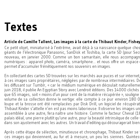
Textes
Article de Camille Tallent, Les images à la carte de Thibaut Kinder, Fis
Ce petit objet, miniaturisé à l’extrême, avait déjà à sa naissance quelque chose
géants de l’électronique Panasonic, SanDisk et Toshiba, la carte SD (pour Secur
nouveau, en janvier 2000. Comme un bon samaritain, elle nous accompagne
numériques : appareil photo, caméra, smartphone… et nous offre un espace d
permet d’accumuler frénétiquement nos souvenirs en images.
En collectant des cartes SD trouvées sur les marchés aux puces et sur internet
à ces images sans propriétaires, négligées par de nombreux intermédiaires. De
les diffusant sur Tumblr, « car le médium numérique en découlait naturellement
juin 2018, il publie An Egyptian Story avec Lendroit éditions. Des 14000 clichés 
que 65 images, soit « moins d’un pour cent de la matière récupérée », souligne 
volume de sa collection donne le vertige: elle compte à ce jour environ 180 
loupe et la brosse ont été remplacées par Disk Drill, un logiciel de récupéra
Thibaut Kinder s’attelle n’en est pas moins laborieuse. Il observe les images une 
assemblée à une autre, fera naître une histoire. Comme le facteur Cheval (18
palais idéal, une pierre plutôt qu’une autre, pour la beauté intrinsèque de celle-c
dans son ajustement avec les autres. Un travail d’editing qui découragerait bien
Après cette étape de sélection, minutieuse et chronophage, Thibaut Kinder se f
ces images qui deviennent, au fur et à mesure, un peu les siennes. Quinte