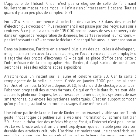
L’approche de Thibaut Kinder n’est pas si éloignée de celle de l’alleman
feuilletant un magazine de mode : « Il n’y a rien d’intéressant là dedans. Tout e
quand il y a un peu plus de complexité. »1
Fin 2014 Kinder commence à collecter des cartes SD dans des march
d’électronique d’occasion. Plus récemment il est passé par des recycleurs sur 
rentrées. À ce jour il a accumulé 135 000 photos issues de ses « recovery » d
dans un logiciel de récupération de données, les cartes révèlent leur contenu –
pas intéressantes »2 – comme le déclare Kinder qui fait aussi la comparaison a
Dans sa jeunesse, l’artiste en a amené plusieurs des pellicules à développer, 
imagination un lien avec la vie des autres, en l’occurrence celle des employés d
à regarder des photos d’inconnus »3 – ce qui les place d’office dans cette
l’intermédiaire de la photographie. Pour Kinder, il s’agit surtout de constitu
seront réalisées des éditions et des expositions.
Arrêtons-nous un instant sur la jeune et célèbre carte SD. Car la carte 
remplaçante de la pellicule photo. Créée en janvier 2000 par une alliance 
SanDisk et Toshiba, la SD est, depuis 2010, le standard de stockage pour tou
l’abandon progressif des autres formats. Ce qui en fait le data fourre-tout idéal,
appareils photo numériques, les caméscopes numériques, les systèmes de naviga
smartphones, ou encore les systèmes embarqués. C’est un support composit
qu’on y dépose, surtout si on mixe les usages d’une même carte.
Une infime partie de la collection de Kinder est dorénavant visible sur son Tu
geste innocent que de publier sur le web une information qui sommeillait tra
SD… Selon le théoricien des médias Wolgang Ernst, « l’internet n’est pas une a
»4 . Le world wide web est simplement trop dynamique et instable pour être 
durable des artefacts culturels. L’archive est maintenant une caractéristique
que d’être supprimés, les e-mails et les autres fichiers des ordinateurs sont