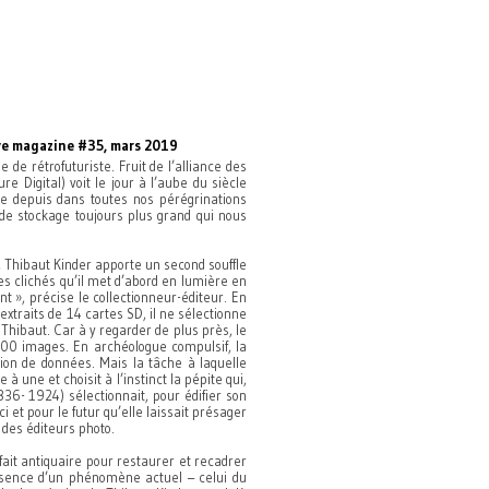
heye magazine #35, mars 2019
 de rétrofuturiste. Fruit de l’alliance des
e Digital) voit le jour à l’aube du siècle
 depuis dans toutes nos pérégrinations
e stockage toujours plus grand qui nous
, Thibaut Kinder apporte un second souffle
s clichés qu’il met d’abord en lumière en
 », précise le collectionneur-éditeur. En
extraits de 14 cartes SD, il ne sélectionne
Thibaut. Car à y regarder de plus près, le
000 images. En archéologue compulsif, la
tion de données. Mais la tâche à laquelle
à une et choisit à l’instinct la pépite qui,
36- 1924) sélectionnait, pour édifier son
i et pour le futur qu’elle laissait présager
 des éditeurs photo.
ait antiquaire pour restaurer et recadrer
ssence d’un phénomène actuel – celui du