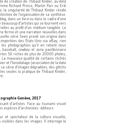
de de création de Thibaut Kinder, au-delà
comme Richard Prince, Martin Parr ou Erik
, la singularité de Thibaut Kinder réside
tinctive de l’organisation de sa synthèse.
log, dans un livre ou dans le cadre d’une
e beaucoup d’artistes qui se tournent vers
rielles au profit d’un médium tangible. Le
une forme et une narration nouvelles dans
uvelle série Seen prend son origine dans
 importées des États-Unis via eBay, rien
, les photographies qu’il en retient nous
 baseball, cowboy et zone pavillonnaire
artes SD riches de plus de 20000 photos,
 La mauvaise qualité de certains clichés
hier et l’horodatage (association de la date
e sa série d’images dégradées, des glitchs
lles seules la pratique de Thibaut Kinder,
nt.
otographie Genève, 2017
ssant d’artistes. Face au tsunami visuel
s espèces d’archivistes- éditeurs.
ur et spectateur de la culture visuelle,
visibles dans les images. Il interroge le