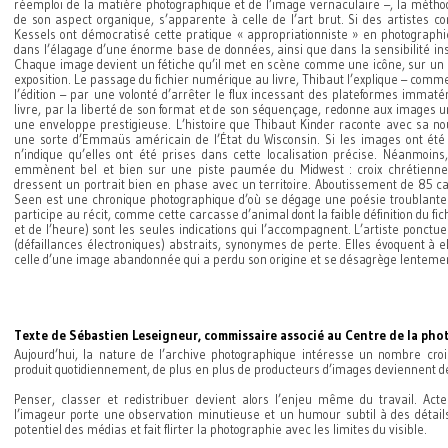
réemploi de la matière photographique et de l’image vernaculaire –, la métho
de son aspect organique, s’apparente à celle de l’art brut. Si des artistes 
Kessels ont démocratisé cette pratique « appropriationniste » en photographie
dans l’élagage d’une énorme base de données, ainsi que dans la sensibilité ins
Chaque image devient un fétiche qu’il met en scène comme une icône, sur un b
exposition. Le passage du fichier numérique au livre, Thibaut l’explique – comm
l’édition – par une volonté d’arrêter le flux incessant des plateformes immaté
livre, par la liberté de son format et de son séquençage, redonne aux images 
une enveloppe prestigieuse. L’histoire que Thibaut Kinder raconte avec sa no
une sorte d’Emmaüs américain de l’État du Wisconsin. Si les images ont été
n’indique qu’elles ont été prises dans cette localisation précise. Néanmoins
emmènent bel et bien sur une piste paumée du Midwest : croix chrétienne,
dressent un portrait bien en phase avec un territoire. Aboutissement de 85 c
Seen est une chronique photographique d’où se dégage une poésie troublante.
participe au récit, comme cette carcasse d’animal dont la faible définition du fic
et de l’heure) sont les seules indications qui l’accompagnent. L’artiste ponctu
(défaillances électroniques) abstraits, synonymes de perte. Elles évoquent à e
celle d’une image abandonnée qui a perdu son origine et se désagrège lenteme
Texte de Sébastien Leseigneur, commissaire associé au Centre de la ph
Aujourd’hui, la nature de l’archive photographique intéresse un nombre croi
produit quotidiennement, de plus en plus de producteurs d’images deviennent de
Penser, classer et redistribuer devient alors l’enjeu même du travail. Acte
l’imageur porte une observation minutieuse et un humour subtil à des détails 
potentiel des médias et fait flirter la photographie avec les limites du visible.