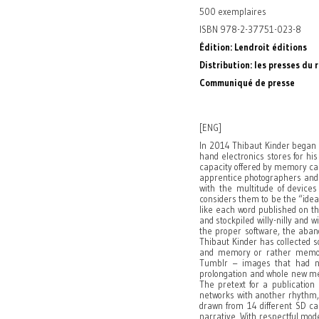
500 exemplaires
ISBN 978-2-37751-023-8
Édition: Lendroit éditions
Distribution: les presses du 
Communiqué de presse
[ENG]
In 2014 Thibaut Kinder began c
hand electronics stores for hi
capacity offered by memory car
apprentice photographers and 
with the multitude of devic
considers them to be the “idea
like each word published on th
and stockpiled willy-nilly and 
the proper software, the aband
Thibaut Kinder has collected 
and memory or rather memori
Tumblr – images that had no
prolongation and whole new me
The pretext for a publication 
networks with another rhythm,
drawn from 14 different SD ca
narrative. With respectful mod