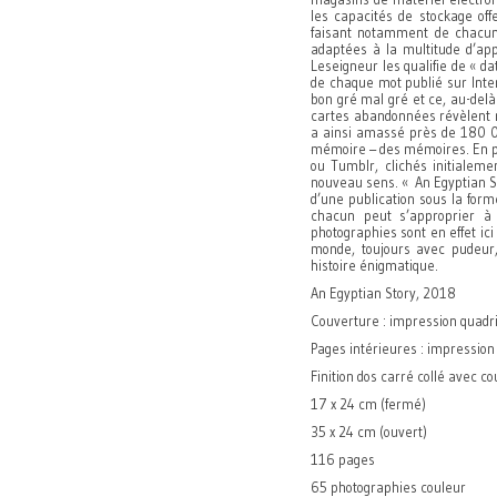
les capacités de stockage off
faisant notamment de chacun
adaptées à la multitude d’app
Leseigneur les qualifie de « da
de chaque mot publié sur Inter
bon gré mal gré et ce, au-delà
cartes abandonnées révèlent 
a ainsi amassé près de 180 00
mémoire – des mémoires. En pr
ou Tumblr, clichés initialeme
nouveau sens. « An Egyptian S
d’une publication sous la form
chacun peut s’approprier à 
photographies sont en effet ic
monde, toujours avec pudeur, 
histoire énigmatique.
An Egyptian Story, 2018
Couverture : impression quadric
Pages intérieures : impression
Finition dos carré collé avec c
17 x 24 cm (fermé)
35 x 24 cm (ouvert)
116 pages
65 photographies couleur