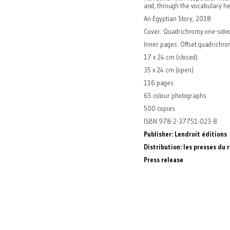
and, through the vocabulary he
An Egyptian Story, 2018
Cover: Quadrichromy one-sided 
Inner pages: Offset quadrichro
17 x 24 cm (closed)
35 x 24 cm (open)
116 pages
65 colour photographs
500 copies
ISBN 978-2-37751-023-8
Publisher: Lendroit éditions
Distribution: les presses du 
Press release